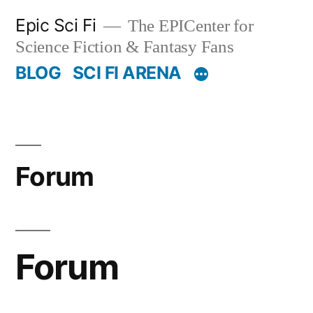
Skip
Epic Sci Fi
The EPICenter for
to
Science Fiction & Fantasy Fans
content
BLOG
SCI FI ARENA
Forum
Forum